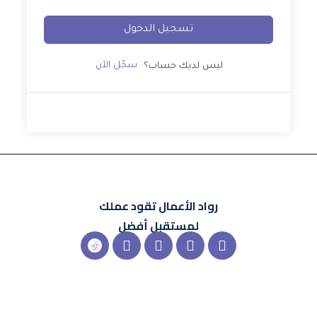
تسجيل الدخول
سجّل الآن
ليس لديك حساب؟
رواد الأعمال
تقود عملك
لمستقبل أفضل
X-
Instagram
Linkedin
Snapchat
شعار
twitter
تيك
توك