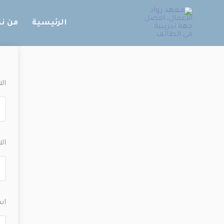
خطي
لى
الرئيسية
من ن
لمحتوى
ال
ال
اس