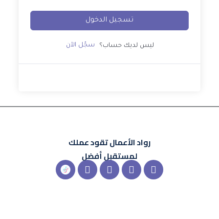
تسجيل الدخول
سجّل الآن
ليس لديك حساب؟
رواد الأعمال
تقود عملك
لمستقبل أفضل
X-
Instagram
Linkedin
Snapchat
شعار
twitter
تيك
توك