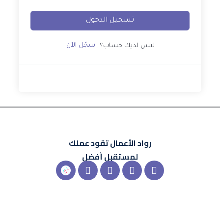
تسجيل الدخول
سجّل الآن
ليس لديك حساب؟
رواد الأعمال
تقود عملك
لمستقبل أفضل
X-
Instagram
Linkedin
Snapchat
شعار
twitter
تيك
توك