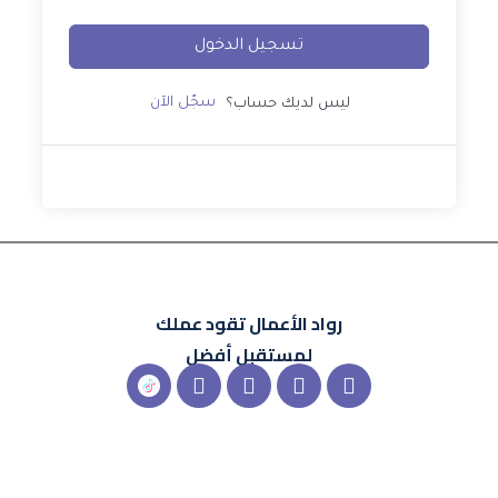
تسجيل الدخول
سجّل الآن
ليس لديك حساب؟
رواد الأعمال
تقود عملك
لمستقبل أفضل
X-
Instagram
Linkedin
Snapchat
شعار
twitter
تيك
توك