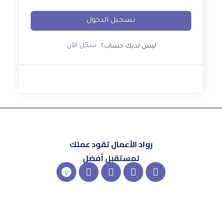
تسجيل الدخول
سجّل الآن
ليس لديك حساب؟
رواد الأعمال
تقود عملك
لمستقبل أفضل
X-
Instagram
Linkedin
Snapchat
شعار
twitter
تيك
توك