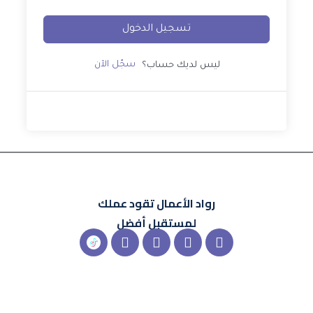
تسجيل الدخول
سجّل الآن
ليس لديك حساب؟
رواد الأعمال
تقود عملك
لمستقبل أفضل
X-
Instagram
Linkedin
Snapchat
شعار
twitter
تيك
توك