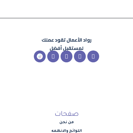
رواد الأعمال
تقود عملك
لمستقبل أفضل
X-
Instagram
Linkedin
Snapchat
شعار
twitter
تيك
توك
صفحات
من نحن
اللوائح والانظمه